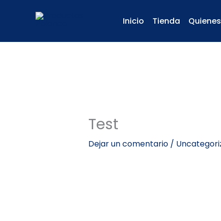
Ir
al
Inicio
Tienda
Quiene
contenido
Test
Dejar un comentario
/
Uncategori