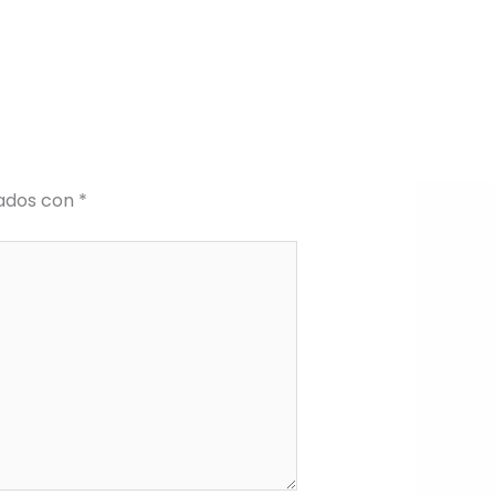
cados con
*