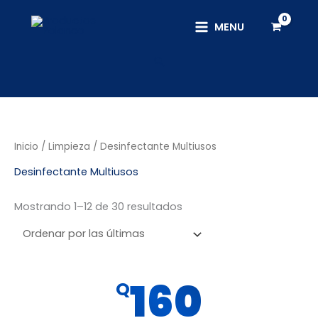
Ir
al
MENU
contenido
Buscar
Sorted
Inicio
/
Limpieza
/ Desinfectante Multiusos
by
latest
Desinfectante Multiusos
Mostrando 1–12 de 30 resultados
Este
160
Q
producto
tiene