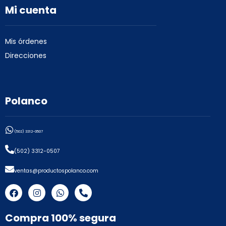
Mi cuenta
Mis órdenes
Direcciones
Polanco
(502) 3312-0507
(502) 3312-0507
ventas@productospolanco.com
F
I
W
P
a
n
h
h
c
s
a
o
e
t
t
n
Compra 100% segura
b
a
s
e