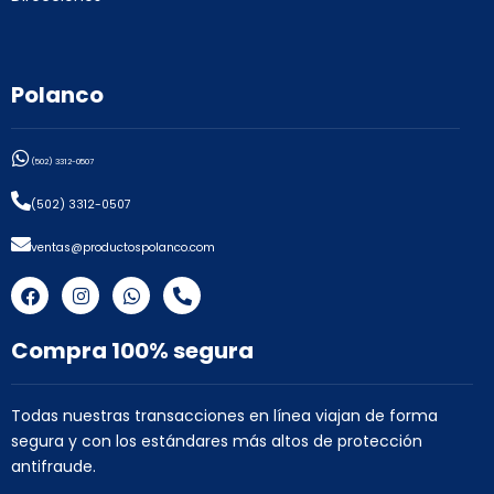
Polanco
(502) 3312-0507
(502) 3312-0507
ventas@productospolanco.com
F
I
W
P
a
n
h
h
c
s
a
o
e
t
t
n
Compra 100% segura
b
a
s
e
o
g
a
-
o
r
p
a
k
a
p
l
Todas nuestras transacciones en línea viajan de forma
m
t
segura y con los estándares más altos de protección
antifraude.