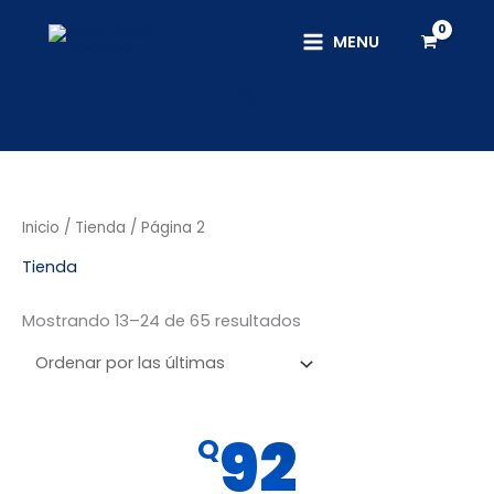
Ir
al
MENU
contenido
Buscar
Sorted
Inicio
/
Tienda
/ Página 2
by
latest
Tienda
Mostrando 13–24 de 65 resultados
92
Q