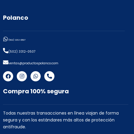
Polanco
(502) 3312-0507
(502) 3312-0507
ventas@productospolanco.com
F
I
W
P
a
n
h
h
c
s
a
o
e
t
t
n
Compra 100% segura
b
a
s
e
o
g
a
-
o
r
p
a
k
a
p
l
Todas nuestras transacciones en línea viajan de forma
m
t
segura y con los estándares más altos de protección
antifraude.