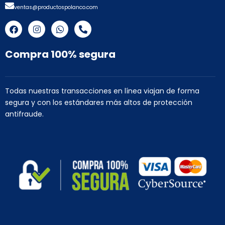
ventas@productospolanco.com
F
I
W
P
a
n
h
h
c
s
a
o
e
t
t
n
Compra 100% segura
b
a
s
e
o
g
a
-
o
r
p
a
k
a
p
l
Todas nuestras transacciones en línea viajan de forma
m
t
segura y con los estándares más altos de protección
antifraude.