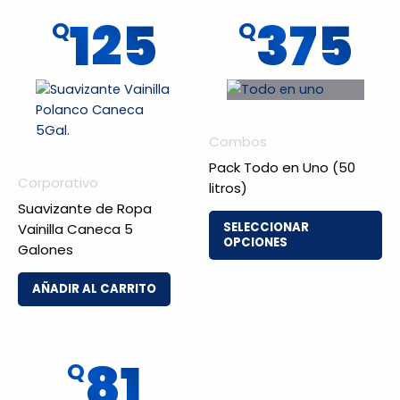
Es
125
375
Q
Q
pr
ti
mú
va
La
op
Combos
se
Pack Todo en Uno (50
pu
Corporativo
litros)
ele
Suavizante de Ropa
en
SELECCIONAR
Vainilla Caneca 5
la
OPCIONES
Galones
pá
de
AÑADIR AL CARRITO
pr
81
Q